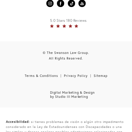
5.0 Stars 180 Reviews
© The Swanson Law Group.
All Rights Reserved.
Terms & Conditions
Privacy Policy
Sitemap
Digital Marketing & Design
by Studio III Marketing
Accesibilidad:
si tienes problemas de visión o algún otro impedimento
considerado en la Ley de Estadounidenses con Discapacidades o una
ley similar, y deseas analizar posibles adaptaciones relacionadas con